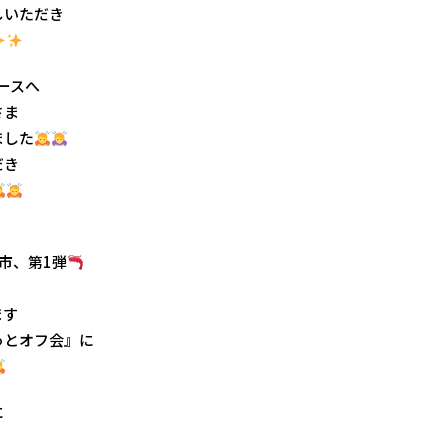
しいただき
ースへ
さま
ました
だき
市、第1弾
ます
っとオフ会』に
に