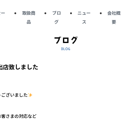
セー
取扱商
ブロ
ニュー
会社概
品
グ
ス
要
.3出店致しました
うございました
お客さまの対応など