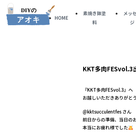
素焼き鉢塗
メッ
HOME
料
ジ
KKT多肉FESvol
『KKT多肉FESvol.3』へ
お越しいただきありがと
@kktsucculentfes さん
前日からの準備、当日の
本当にお疲れ様でした