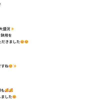
で
大盛況
き鉢用を
ただきました
ですね
様も
しました